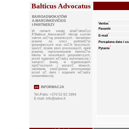
Balticus Advocatus
BIUROADWOKATÓW
A.MARCINKEVIČIUS
*
Vardas
I PARTNERZY
Pavardė
W ramach swojej dziaĆ¹alnoĆŗci
*
Ā”Balticus AdvocatusĀ” oferuje szeroki
E-mail
zakres usĆ¹ug prawniczych - doradztwo
prawne na rzecz podmiotĆ³w
Porządana data i cz
gospodarczych oraz osĆ³b fizycznych,
*
Pytanie
sporzĆ dzanie pism procesowych, opinii
prawnej, reprezentowanie interesĆ³w
klienta w stosunkach gospodarczych,
przed organami wĆ¹adzy wykonawczej i
samorzĆ dowej, w organizacjach
spoĆ¹ecznych i pozarzĆ dowych,
udzielanie zastĆ¦pstwa procesowego
przed sĆ dami i organami wĆ¹adzy
ustawodawczej.
INFORMACJA
>>
Tel./Faks: +370 52 62 1994
E-mail:
info@advo.lt