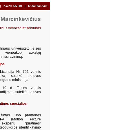
|
KONTAKTAI
|
NUORODOS
 Marcinkevičius
lticus Advocatus" seniūnas
lniaus universiteto Teisės
jo vienpakopį aukštąjį
inį išsilavinimą.
jos
icencija Nr. 751 verstis
ktika, suteikė Lietuvos
ingumo ministerija.
 19 d. Teisės verstis
iudijimas, suteikė Lietuvos
utinės specialios
žintas Kino pramonės
MPA (Motion Picture
ekspertu “piratinės”
produkcijos identifikavimo