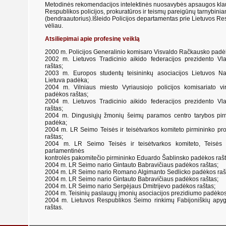
Metodinės rekomendacijos intelektinės nuosavybės apsaugos klaus
Respublikos policijos, prokuratūros ir teismų pareigūnų tarnybini
(bendraautorius).Išleido Policijos departamentas prie Lietuvos R
vėliau.
Atsiliepimai apie profesinę veiklą
2000 m. Policijos Generalinio komisaro Visvaldo Račkausko padė
2002 m. Lietuvos Tradicinio aikido federacijos prezidento Vl
raštas;
2003 m. Europos studentų teisininkų asociacijos Lietuvos N
Lietuva padėka;
2004 m. Vilniaus miesto Vyriausiojo policijos komisariato vir
padėkos raštas;
2004 m. Lietuvos Tradicinio aikido federacijos prezidento Vl
raštas;
2004 m. Dingusiųjų žmonių šeimų paramos centro tarybos pir
padėka;
2004 m. LR Seimo Teisės ir teisėtvarkos komiteto pirmininko pr
raštas;
2004 m. LR Seimo Teisės ir teisėtvarkos komiteto, Teisės ir 
parlamentinės
kontrolės pakomitečio pirmininko Eduardo Šablinsko padėkos rašt
2004 m. LR Seimo nario Gintauto Babravičiaus padėkos raštas;
2004 m. LR Seimo nario Romano Algimanto Sedlicko padėkos raš
2004 m. LR Seimo nario Gintauto Babravičiaus padėkos raštas;
2004 m. LR Seimo nario Sergėjaus Dmitrijevo padėkos raštas;
2004 m. Teisinių paslaugų įmonių asociacijos prezidiumo padėkos
2004 m. Lietuvos Respublikos Seimo rinkimų Fabijoniškių apy
raštas.