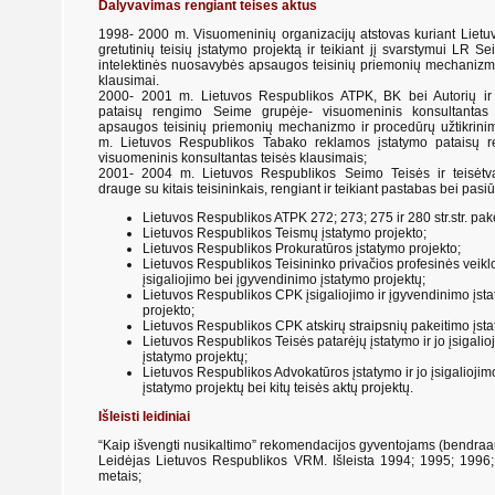
Dalyvavimas rengiant teises aktus
1998- 2000 m. Visuomeninių organizacijų atstovas kuriant Lietuv
gretutinių teisių įstatymo projektą ir teikiant jį svarstymui LR Sei
intelektinės nuosavybės apsaugos teisinių priemonių mechanizmo
klausimai.
2000- 2001 m. Lietuvos Respublikos ATPK, BK bei Autorių ir gr
pataisų rengimo Seime grupėje- visuomeninis konsultantas 
apsaugos teisinių priemonių mechanizmo ir procedūrų užtikrini
m. Lietuvos Respublikos Tabako reklamos įstatymo pataisų 
visuomeninis konsultantas teisės klausimais;
2001- 2004 m. Lietuvos Respublikos Seimo Teisės ir teisėtv
drauge su kitais teisininkais, rengiant ir teikiant pastabas bei pasi
Lietuvos Respublikos ATPK 272; 273; 275 ir 280 str.str. pak
Lietuvos Respublikos Teismų įstatymo projekto;
Lietuvos Respublikos Prokuratūros įstatymo projekto;
Lietuvos Respublikos Teisininko privačios profesinės veiklo
įsigaliojimo bei įgyvendinimo įstatymo projektų;
Lietuvos Respublikos CPK įsigaliojimo ir įgyvendinimo įst
projekto;
Lietuvos Respublikos CPK atskirų straipsnių pakeitimo įsta
Lietuvos Respublikos Teisės patarėjų įstatymo ir jo įsigali
įstatymo projektų;
Lietuvos Respublikos Advokatūros įstatymo ir jo įsigalioji
įstatymo projektų bei kitų teisės aktų projektų.
Išleisti leidiniai
“Kaip išvengti nusikaltimo” rekomendacijos gyventojams (bendraau
Leidėjas Lietuvos Respublikos VRM. Išleista 1994; 1995; 1996;
metais;