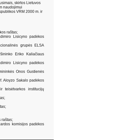
imais, skirtos Lietuvos
am naudojimui
espublikos VRM 2000 m. ir
kos raštas;
adimiro Lisicyno padėkos
acionalinės grupės ELSA
šininko Eriko Kaliačiaus
adimiro Lisicyno padėkos
mininkės Onos Gustienės
of. Aloyzo Sakalo padėkos
teisėtvarkos institucijų
as;
tas;
 raštas;
gardos komisijos padėkos