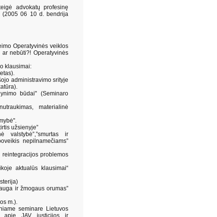
eigė advokatų profesinę
" (2005 06 10 d. bendrija
eimo Operatyvinės veiklos
i ar nebūti?! Operatyvinės
o klausimai:
etas).
ojo administravimo srityje
atūra).
 gynimo būdai" (Seminaro
utraukimas, materialinė
mybė".
rtis užsienyje”
ė valstybė”,”smurtas ir
 poveikis nepilnamečiams”
 reintegracijos problemos
koje aktualūs klausimai“
terija)
sauga ir žmogaus orumas”
os m.).
iniame seminare Lietuvos
 apie JAV justicijos ir