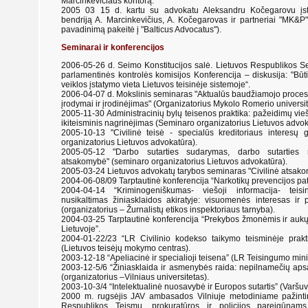
Marcinkevičiaus kontorą.
2005 03 15 d. kartu su advokatu Aleksandru Kočegarovu įst
bendriją A. Marcinkevičius, A. Kočegarovas ir partneriai "MK&P
pavadinimą pakeitė į "Balticus Advocatus").
Seminarai ir konferencijos
2006-05-26 d. Seimo Konstitucijos salė. Lietuvos Respublikos S
parlamentinės kontrolės komisijos Konferencija – diskusija: "Būt
veiklos įstatymo vieta Lietuvos teisinėje sistemoje“.
2006-04-07 d. Mokslinis seminaras "Aktualūs baudžiamojo proces
įrodymai ir įrodinėjimas" (Organizatorius Mykolo Romerio universit
2005-11-30 Administracinių bylų teisenos praktika: pažeidimų vieš
ikiteisminis nagrinėjimas (Seminaro organizatorius Lietuvos advok
2005-10-13 "Civilinė teisė - specialūs kreditoriaus interesų
organizatorius Lietuvos advokatūra).
2005-05-12 "Darbo sutarties sudarymas, darbo sutarties n
atsakomybė" (seminaro organizatorius Lietuvos advokatūra).
2005-03-24 Lietuvos advokatų tarybos seminaras "Civilinė atsako
2004-06-08/09 Tarptautinė konferencija “Narkotikų prevencijos pati
2004-04-14 “Kriminogeniškumas- viešoji informacija- teisin
nusikaltimas žiniasklaidos akiratyje: visuomenės interesas ir
(organizatorius – Žurnalistų etikos inspektoriaus tarnyba).
2004-03-25 Tarptautinė konferencija “Prekybos žmonėmis ir aukų
Lietuvoje”.
2004-01-22/23 “LR Civilinio kodekso taikymo teisminėje prakti
(Lietuvos teisėjų mokymo centras).
2003-12-18 “Apeliacinė ir specialioji teisena” (LR Teisingumo minis
2003-12-5/6 “Žiniasklaida ir asmenybės raida: nepilnamečių ap
(organizatorius –Vilniaus universitetas).
2003-10-3/4 “Intelektualinė nuosavybė ir Europos sutartis” (Varšuv
2000 m. rugsėjis JAV ambasados Vilniuje metodiniame pažint
Respublikos Teismų, prokuratūros ir policijos pareigūnams