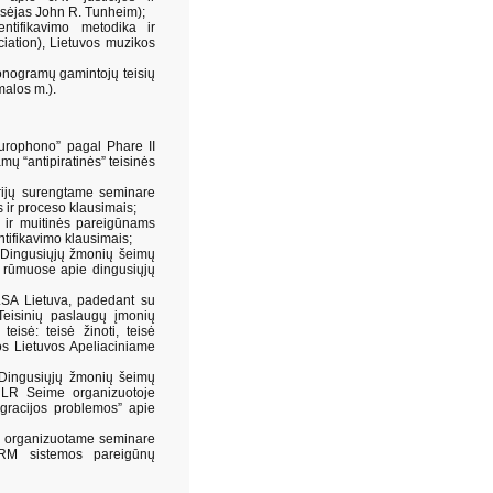
isėjas John R. Tunheim);
entifikavimo metodika ir
iation), Lietuvos muzikos
Fonogramų gamintojų teisių
malos m.).
Europhono” pagal Phare II
ų “antipiratinės” teisinės
erijų surengtame seminare
 ir proceso klausimais;
s ir muitinės pareigūnams
ntifikavimo klausimais;
 Dingusiųjų žmonių šeimų
o rūmuose apie dingusiųjų
SA Lietuva, padedant su
 Teisinių paslaugų įmonių
eisė: teisė žinoti, teisė
jos Lietuvos Apeliaciniame
 Dingusiųjų žmonių šeimų
 LR Seime organizuotoje
egracijos problemos” apie
to organizuotame seminare
VRM sistemos pareigūnų