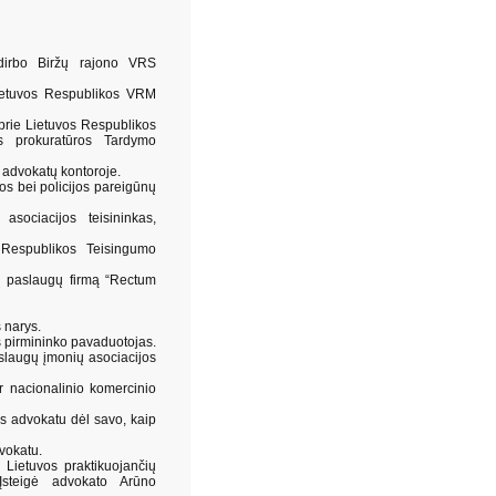
irbo Biržų rajono VRS
ietuvos Respublikos VRM
prie Lietuvos Respublikos
nės prokuratūros Tardymo
 advokatų kontoroje.
os bei policijos pareigūnų
ociacijos teisininkas,
 Respublikos Teisingumo
nių paslaugų firmą “Rectum
s narys.
os pirmininko pavaduotojas.
slaugų įmonių asociacijos
ir nacionalinio komercinio
s advokatu dėl savo, kaip
vokatu.
Lietuvos praktikuojančių
Įsteigė advokato Arūno