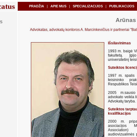
catus
PRADŽIA
|
APIE MUS
|
SPECIALIZACIJOS
|
PUBLIKACIJOS
Arūnas
S
Advokatas, advokatų kontoros A. Marcinkevičius ir partneriai "Ba
Išsilavinimas
1993 m. baigė Vi
fakultetą. Įgi
universitetinį teis
Suteiktos licenci
1997 m. spalis L
teisininko pra
Respublikos Teis
2005 m.sausio
advokato veikla l
Advokatų taryba.
Suteiktos tarpta
kvalifikacijos
2000 m. pripa
asociacijos 
Association) 
audiovizualinės 