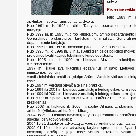
srityje
Profesinė veikla
Nuo 1989 m. d
apylinkės inspektoriumi, vėliau tardytoju.
Nuo 1991 m. iki 1992 m. dirbo Tardymo departamento prie L
tardytoju.
Nuo 1992 m. iki 1995 m. dirbo Nusikaltimų tyrimo departamento 
Generalinės prokuratūros tardytoju- kriminalistu, Generali
departamento tardytoju.
Nuo 1995 m. iki 1997 m. advokato padėjėjas Vilniaus miesto II-oje
Nuo 1995 m. iki 1999 m. Vilniaus Aukštesniosios policijos mokykl
profesinės kvalifikacijos tobulinimo kursų dėstytojas.
Nuo 1995 m. iki 1999 m. Lietuvos Muzikos industrijos as
viceprezidentas.
1997 m. išlaikė kvalifikacinius egzaminus ir gavo Lietuvos
ministerijos licenciją
verstis teisininko praktika. Įsteigė Arūno Marcinkevičiaus teisi
esse”.
Nuo 1997 m. verčiasi privačia teisine praktika.
Nuo 1999 iki 2004 m. Lietuvos žurnalistų ir leidėjų etikos komisijo
Nuo 1999 iki 2001 m. Lietuvos žurnalistų ir leidėjų etikos komisij
Nuo 2000 m. spalio 14 d. iki 2004 m. gruodžio 31 d. Teisinių pa
prezidentas.
Nuo 2003 m. lapkričio iki 2005 m. spalio Vilniaus tarptautinio 
arbitražo (Vilniaus arbitražo) arbitras;
2004 06 29 d. Lietuvos advokatų tarybos sprendimu nepripažinta
asociacijos vadovo veiklos;
2004 10 21 d.Lietuvos advokatų tarybos sprendimu pripažintas ad
2005 01 19 d. Lietuvos advokatų tarybos sprendimu įrašytas į 
advokatų sąrašą ir įgijo teisę verstis advokato veikla. 