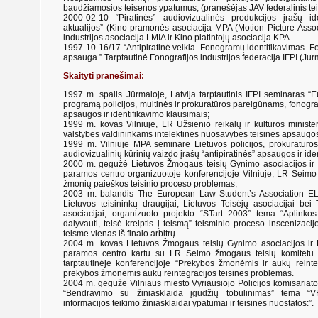
baudžiamosios teisenos ypatumus, (pranešėjas JAV federalinis te
2000-02-10 “Piratinės” audiovizualinės produkcijos įrašų id
aktualijos” (Kino pramonės asociacija MPA (Motion Picture Assoc
industrijos asociacija LMIA ir Kino platintojų asociacija KPA.
1997-10-16/17 “Antipiratinė veikla. Fonogramų identifikavimas. 
apsauga ” Tarptautinė Fonografijos industrijos federacija IFPI (Jur
Skaityti pranešimai:
1997 m. spalis Jūrmaloje, Latvija tarptautinis IFPI seminaras “
programą policijos, muitinės ir prokuratūros pareigūnams, fonogram
apsaugos ir identifikavimo klausimais;
1999 m. kovas Vilniuje, LR Užsienio reikalų ir kultūros minist
valstybės valdininkams intelektinės nuosavybės teisinės apsaugos
1999 m. Vilniuje MPA seminare Lietuvos policijos, prokuratūro
audiovizualinių kūrinių vaizdo įrašų “antipiratinės” apsaugos ir ide
2000 m. gegužė Lietuvos Žmogaus teisių Gynimo asociacijos ir
paramos centro organizuotoje konferencijoje Vilniuje, LR Seim
žmonių paieškos teisinio proceso problemas;
2003 m. balandis The European Law Student’s Association EL
Lietuvos teisininkų draugijai, Lietuvos Teisėjų asociacijai bei
asociacijai, organizuoto projekto “STart 2003” tema “Aplinkos t
dalyvauti, teisė kreiptis į teismą” teisminio proceso inscenizaci
teisme vienas iš finalo arbitrų.
2004 m. kovas Lietuvos Žmogaus teisių Gynimo asociacijos ir
paramos centro kartu su LR Seimo žmogaus teisių komitetu
tarptautinėje konferencijoje “Prekybos žmonėmis ir aukų reint
prekybos žmonėmis aukų reintegracijos teisines problemas.
2004 m. gegužė Vilniaus miesto Vyriausiojo Policijos komisaria
“Bendravimo su žiniasklaida įgūdžių tobulinimas” tema “
informacijos teikimo žiniasklaidai ypatumai ir teisinės nuostatos:”.