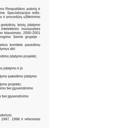
os Respublikos autorių ir
me. Specializacijos sritis-
 ir procedūrų užtikrinimo
etutinių teisių įstatymo
intelektinės nuosavybės
mo klausimais, 2000-2001
rengimo Seime grupėje -
arkos komiteto pavedimu
ūlymus dėl:
eitimo įstatymo projekto;
s įstatymo ir jo
atymo pakeitimo įstatymo
tymo projekto;
ojimo bei įgyvendinimo
mo bei įgyvendinimo
torius).
 1997, 1998 ir vėlesniais