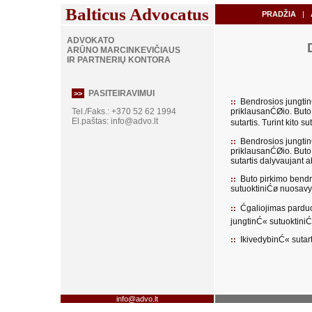
Balticus Advocatus
PRADŽIA
|
A
ADVOKATO
ARŪNO MARCINKEVIČIAUS
IR PARTNERIŲ KONTORA
PASITEIRAVIMUI
>>
Bendrosios jungti
::
Tel./Faks.: +370 52 62 1994
priklausanĆØio. Buto
El.paštas:
info@advo.lt
sutartis. Turint kito 
Bendrosios jungti
::
priklausanĆØio. Buto
sutartis dalyvaujant 
Buto pirkimo bendr
::
sutuoktiniĆø nuosavyb
Ćgaliojimas parduot
::
jungtinĆ« sutuoktin
IkivedybinĆ« sutart
::
info@advo.lt