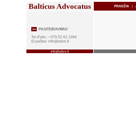
Balticus Advocatus
PRADŽIA
|
A
PASITEIRAVIMUI
>>
Tel./Faks.: +370 52 62 1994
El.paštas:
info@advo.lt
info@advo.lt