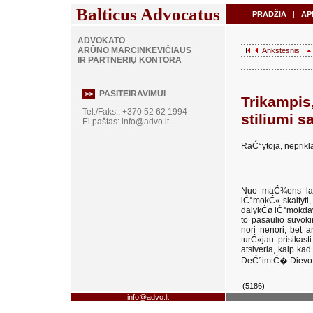
Balticus Advocatus
PRADŽIA
|
AP
ADVOKATO
ARŪNO MARCINKEVIČIAUS
I
Ankstesnis
IR PARTNERIŲ KONTORA
PASITEIRAVIMUI
>>
Trikampis,
Tel./Faks.: +370 52 62 1994
stiliumi s
El.paštas:
info@advo.lt
RaĆ°ytoja, neprik
Nuo maĆ¾ens lab
iĆ°mokĆ« skaityti, 
dalykĆø iĆ°mokdava
to pasaulio suvoki
nori nenori, bet 
turĆ«jau prisikasti
atsiveria, kaip ka
DeĆ°imtĆ� Diev
(5186)
info@advo.lt