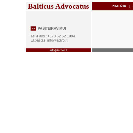
Balticus Advocatus
PRADŽIA
|
A
PASITEIRAVIMUI
>>
Tel./Faks.: +370 52 62 1994
El.paštas:
info@advo.lt
info@advo.lt